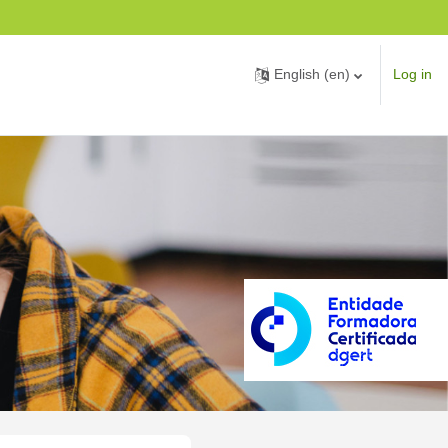
English ‎(en)‎
Log in