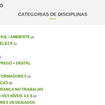
GO
CATEGORIAS DE DISCIPLINAS
VIL / AMBIENTE
(2)
BELEZA
(1)
)
REGO + DIGITAL
 FORMADORES
(3)
NÇAS
(5)
GURANÇA NO TRABALHO
HST NÍVEIS 4 E 6
(2)
RES DESIGNADOS